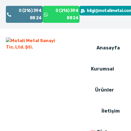
0 (216) 394
0 (216) 394
bilgi@motalimetal.co
88 24
88 24
Anasayfa
Kurumsal
Ürünler
İletişim