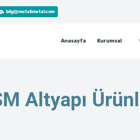
bilgi@motalimetal.com
Anasayfa
Kurumsal
M Altyapı Ürünl