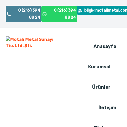
0 (216) 394
0 (216) 394
bilgi@motalimetal.co
88 24
88 24
Anasayfa
Kurumsal
Ürünler
İletişim