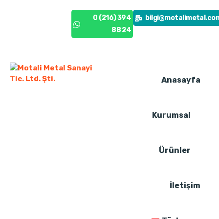
0 (216) 394
0 (216) 394
bilgi@motalimetal.co
88 24
88 24
Anasayfa
Kurumsal
Ürünler
İletişim