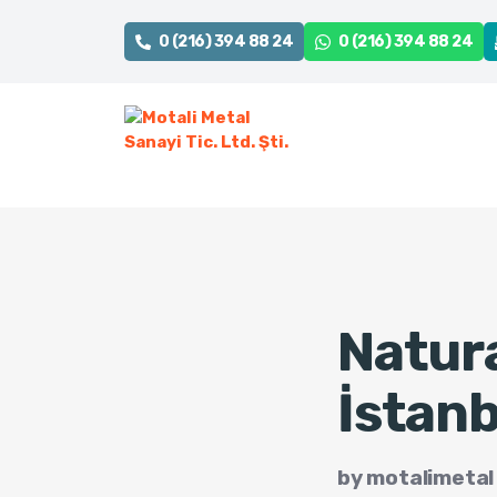
0 (216) 394 88 24
0 (216) 394 88 24
Natur
İstanb
by
motalimetal